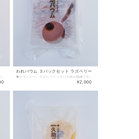
われバウム ３パックセット ラズベリー
●抹茶 ふわりと口溶けが良く、濃厚な抹茶味がたまらない久助バウムクーヘン。もちろん宇治抹茶を使ってます。 われバウムとは製造工程で出る切れ端、ひび割れや欠け、焼け色違い等の規格外品を集めて低価格で販売しています。 各商品ごとに見た目にバラつきがありますが、味や食感は通常商品と変わりません。
●ラズベリー ラズベリーってバラ科の植物です。意外と思われる方も多いかも、知ってましたか？酸味のあるラズベリーが、甘さと香りを引き立てています。 われバウムとは製造工程で出る切れ端、ひび割れや欠け、焼け色違い等の規格外品を集めて低価格で販売しています。 各商品ごとに見た目にバラつきがありますが、味や食感は通常商品と変わりません。
00
¥2,000