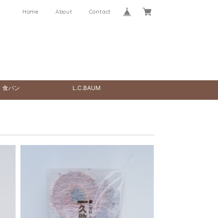
Home
About
Contact
食パン
L.C.BAUM