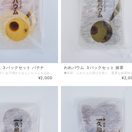
 ３パックセット バナナ
われバウム ３パックセット 抹茶
●バナナ 小さいお子様からおじいちゃんおばあちゃんみんな大好きバナナ。 われバウムとは製造工程で出る切れ端、ひび割れや欠け、焼け色違い等の規格外品を集めて低価格で販売しています。 各商品ごとに見た目にバラつきがありますが、味や食感は通常商品と変わりません。
¥2,000
¥2,0