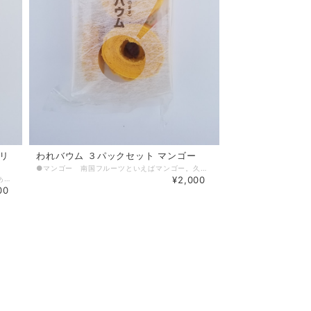
ベリ
われバウム ３パックセット マンゴー
●マンゴー 南国フルーツといえばマンゴー。久助であってもしっかりとマンゴーマンゴーしてます。 われバウムとは製造工程で出る切れ端、ひび割れや欠け、焼け色違い等の規格外品を集めて低価格で販売しています。 各商品ごとに見た目にバラつきがありますが、味や食感は通常商品と変わりません。
●ブルーベリー 「目にいい」「抗酸化作用がある」などスーパーフードの一つに数えられます。 われバウムとは製造工程で出る切れ端、ひび割れや欠け、焼け色違い等の規格外品を集めて低価格で販売しています。 各商品ごとに見た目にバラつきがありますが、味や食感は通常商品と変わりません。
¥2,000
00