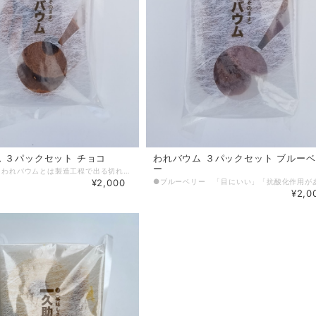
 ３パックセット チョコ
われバウム ３パックセット ブルー
ー
定番中の定番 われバウムとは製造工程で出る切れ端、ひび割れや欠け、焼け色違い等の規格外品を集めて低価格で販売しています。 各商品ごとに見た目にバラつきがありますが、味や食感は通常商品と変わりません。
¥2,000
¥2,0